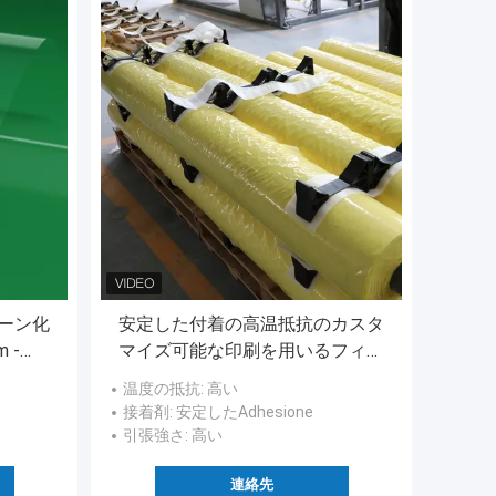
ーン化
安定した付着の高温抵抗のカスタ
 -
マイズ可能な印刷を用いるフィル
ムを包むPEの綿
温度の抵抗
: 高い
接着剤
: 安定したAdhesione
引張強さ
: 高い
連絡先