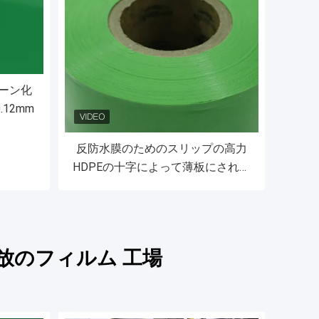
ーン化
.12mm
反防水膜のためのスリップの高力
HDPEの十字によって薄板にされる
フィルム
放のフィルム 工場