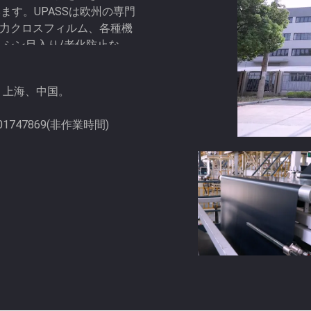
す。UPASSは欧州の専門
強力クロスフィルム、各種機
ミシン目入り/老化防止な
、ラミネートフィルムなどの高
地区、上海、中国。
5901747869(非作業時間)