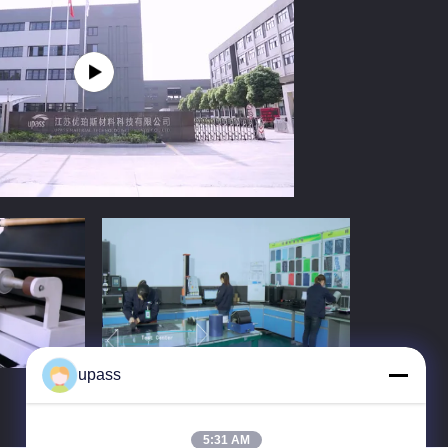
upass
5:31 AM