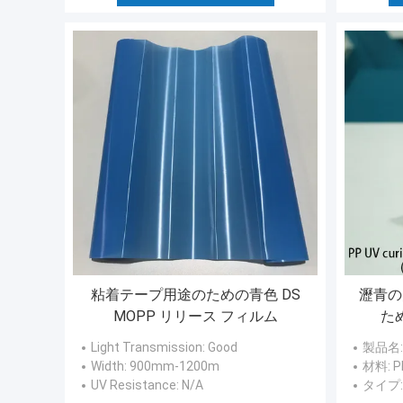
粘着テープ用途のための青色 DS
瀝青の
MOPP リリース フィルム
た
Light Transmission
: Good
製品名
Width
: 900mm-1200m
材料
:
UV Resistance
: N/A
タイプ