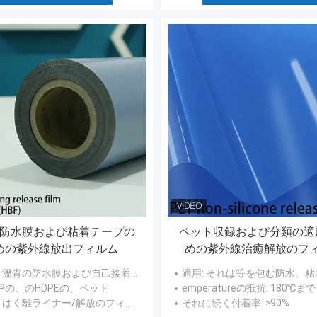
防水膜および粘着テープの
ペット収録および分類の適
めの紫外線放出フィルム
めの紫外線治癒解放のフ
: 瀝青の防水膜および自己接着テープのための紫外線解放のフィルム
適用
: それは等を包む防水、粘着テープの市場のために主
 PPの、のHDPEの、ペット
emperatureの抵抗
: 180℃まで
: はく離ライナー/解放のフィルム
それに続く付着率
: ≥90%