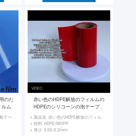
用のた
赤い色のHDPE解放のフィルムの
ィルム
HDPEのシリコーンの泡テープの
ための上塗を施してあるはく離ラ
に使用される。
製品名
: 赤い色のHDPE解放のフィルムの赤い色のHDPEのシリコーンの泡テープのための上塗を施してあるはく離ライナー
イナー
材料
: HDPE/MOPP
厚さ
: 0.06-0.2mm