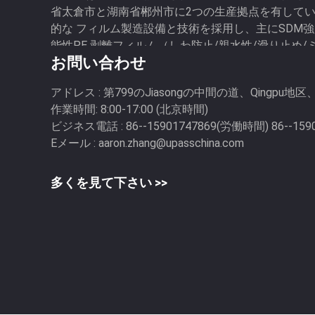
省太倉市と湖南省郴州市に2つの生産拠点を有していま
的な フィルム製造設備と技術を採用し、主にSDM
能性PE 剥離フィルム（しわ防止/親水性/滑り止め/
お問い合わせ
ど）、PE原反フィルム、PET、PP剥離 フィルム
分子フィルム製品...
アドレス :
第799のJiasongの中間の道、Qingpu
作業時間:
8:00-17:00 (北京時間)
ビジネス電話 :
86--15901747869(労働時間) 86--1
Eメール :
aaron.zhang@upasschina.com
多くを見て下さい >>