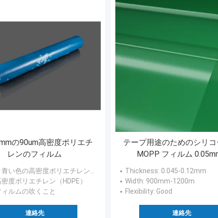
09mmの90um高密度ポリエチ
テープ用途のためのシリコ
レンのフィルム
MOPP フィルム 0.05mm
0.12mm
: 青い色の高密度ポリエチレンのフィルムの印刷
Thickness
: 0.045-0.12mm
 高密度ポリエチレン（HDPE）
Width
: 900mm-1200m
 フィルムの吹くこと
Flexibility
: Good
連絡先
連絡先