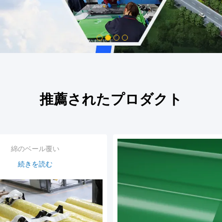
1
2
3
4
推薦されたプロダクト
綿のベール覆い
続きを読む