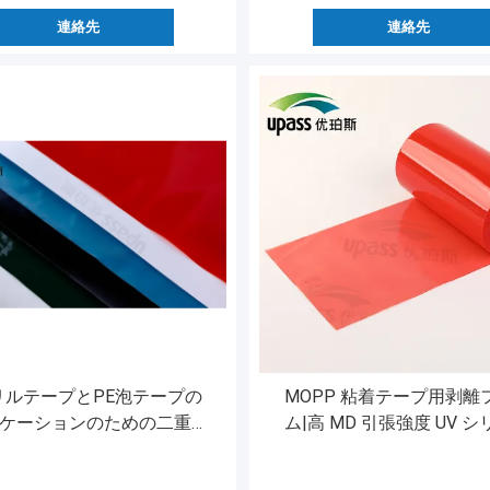
連絡先
連絡先
リルテープとPE泡テープの
MOPP 粘着テープ用剥離
ケーションのための二重シ
ム|高 MD 引張強度 UV 
リコンPE解放フィルム
ンコーティング剥離ライ