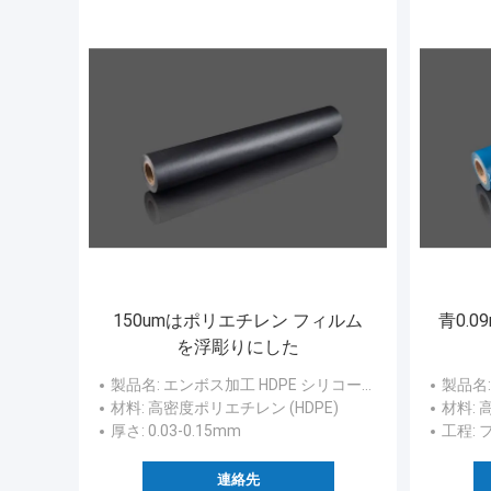
150umはポリエチレン フィルム
青0.
を浮彫りにした
製品名
: エンボス加工 HDPE シリコーンコーティング剥離ライナー
製品名
材料
: 高密度ポリエチレン (HDPE)
材料
:
厚さ
: 0.03-0.15mm
工程
:
連絡先