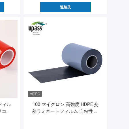
連絡先
フィル
100 マイクロン 高強度 HDPE 交
シリコー
差ラミネートフィルム 自粘性 防
ナー
水膜 表面層