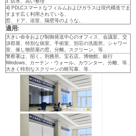
3. 防水、高い整理
4) PDLCスマートなフィルムおよびガラスは現代構造でま
すます広く利用されている、
事
窓、ドア、浴室、隔壁等のような。
適用:
例
大きい命令および制御発送中心のオフィス、会議室、交
渉部屋、特別な病室。手術室、別荘の洗面所。シャワー
ブ
室、催し物部屋の窓。分離。スクリーン、等…
警察署は、招く。刑務所。宝石店。博物館。銀行
ロ
Windows。カーテン・ウォール。カウンター。分離、等…
大きく特別なスクリーンの映写幕、等…
グ
地
図
プ