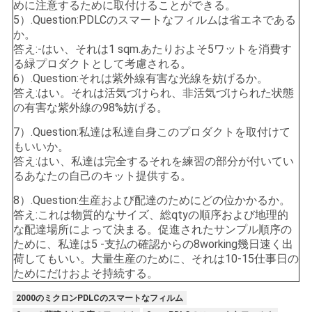
めに注意するために取付けることができる。
5）.Question:PDLCのスマートなフィルムは省エネである
か。
答え:-はい、それは1 sqm.あたりおよそ5ワットを消費す
る緑プロダクトとして考慮される。
6）.Question:それは紫外線有害な光線を妨げるか。
答え:はい。それは活気づけられ、非活気づけられた状態
の有害な紫外線の98%妨げる。
7）.Question:私達は私達自身このプロダクトを取付けて
もいいか。
答え:はい、私達は完全するそれを練習の部分が付いてい
るあなたの自己のキット提供する。
8）.Question:生産および配達のためにどの位かかるか。
答え:これは物質的なサイズ、総qtyの順序および地理的
な配達場所によって決まる。促進されたサンプル順序の
ために、私達は5 -支払の確認からの8working幾日速く出
荷してもいい。大量生産のために、それは10-15仕事日の
ためにだけおよそ持続する。
2000のミクロンPDLCのスマートなフィルム