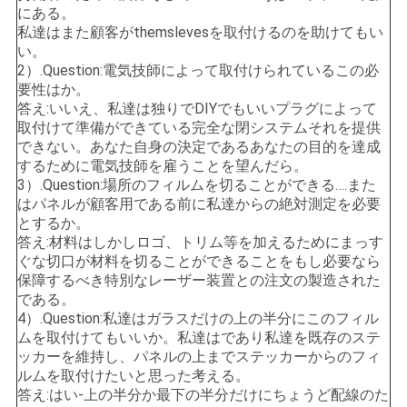
にある。
私達はまた顧客がthemslevesを取付けるのを助けてもい
い。
2）.Question:電気技師によって取付けられているこの必
要性はか。
答え:いいえ、私達は独りでDIYでもいいプラグによって
取付けて準備ができている完全な閉システムそれを提供
できない。あなた自身の決定であるあなたの目的を達成
するために電気技師を雇うことを望んだら。
3）.Question:場所のフィルムを切ることができる….また
はパネルが顧客用である前に私達からの絶対測定を必要
とするか。
答え:材料はしかしロゴ、トリム等を加えるためにまっす
ぐな切口が材料を切ることができることをもし必要なら
保障するべき特別なレーザー装置との注文の製造された
である。
4）.Question:私達はガラスだけの上の半分にこのフィル
ムを取付けてもいいか。私達はであり私達を既存のステ
ッカーを維持し、パネルの上までステッカーからのフィ
ルムを取付けたいと思った考える。
答え:はい-上の半分か最下の半分だけにちょうど配線のた