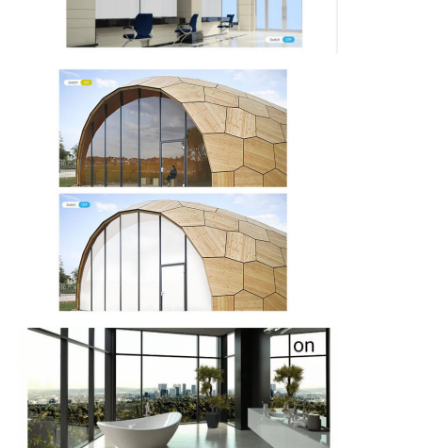
ラ
イ
バ
シ
ー
規
約