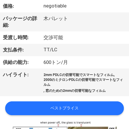
オ
negotiable
価格:
VR
パッケージの詳
木パレット
細:
シ
受渡し時間:
交渉可能
ョ
TT/LC
支払条件:
ー
供給の能力:
600トン/月
私
,
ハイライト:
2mm PDLCの切替可能でスマートなフィルム
2000のミクロンPDLCの切替可能でスマートなフィ
た
ルム
,
窓のための2mmの切替可能なフィルム
ち
に
ベストプライス
つ