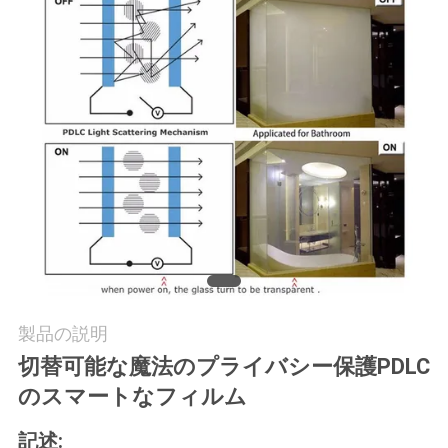
い
て
工
場
見
学
品
製品の説明
質
切替可能な魔法のプライバシー保護PDLC
管
のスマートなフィルム
理
記述: