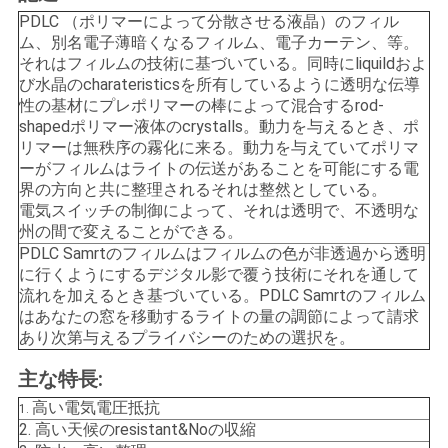
PDLC （ポリマーによって分散させる液晶）のフィル
お
ム、別名電子薄暗くなるフィルム、電子カーテン、等。
それはフィルムの技術に基づいている。同時にliquildおよ
問
び水晶のcharateristicsを所有しているように透明な伝導
性の基材にプレポリマーの棒によって混合するrod-
い
shapedポリマー液体のcrystalls。動力を与えるとき、ポ
リマーは無秩序の霧化に来る。動力を与えていてポリマ
合
ーがフィルムはライトの伝送があることを可能にする電
界の方向と共に整理されるそれは整然としている。
わ
電気スイッチの制御によって、それは透明で、不透明な
州の間で変えることができる。
せ
PDLC Samrtのフィルムはフィルムの色が非透過から透明
に行くようにするデジタル影で覆う技術にそれを通して
流れを加えるとき基づいている。PDLC Samrtのフィルム
ニ
はあなたの窓を移動するライトの量の調節によって請求
あり次第与えるプライバシーのための選択を。
ュ
主な特長:
ー
高い電気電圧抵抗
1.
2. 高い天候のresistant&Noの収縮
ス