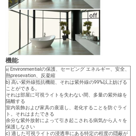
機能:
Environmentialの保護、セービング エネルギー、安全、
a)
熱presevation、反凝縮
b)
高い紫外線抵抗機能、それは紫外線の99%以上妨げる
ことができる。
それは部屋に可視ライトを失わない間、多量の紫外線を
隔離する
室内装飾および家具の衰退し、老化することを防ぐライ
ト。それはまたできる
余分な紫外放射によって引き起こされる病気から人々を
保護しなさい
c)
適した可視ライトの浸透率にある特定の程度の隠蔽が