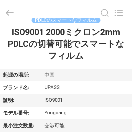
ル
ム
supplier.
Copyright
PDLCのスマートなフィルム
©
2021
-
ISO9001 2000ミクロン2mm
ホ
2026
Upass
Material
PDLCの切替可能でスマートな
ー
Technology
(Shanghai)
Co.,Ltd..
フィルム
ム
All
Rights
Reserved.
製
起源の場所:
中国
品
UPASS
ブランド名:
ISO9001
証明:
ビ
Youguang
モデル番号:
デ
最小注文数量:
交渉可能